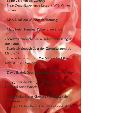
- Seine Visionen der Zukunft
- Near Death Experience Lessons With Vinney
Tolman
- Mary Neal
,
die Wunder der Rettung
- Mary Helen Hensley, Power ohne Ende
- Scarlett Heinbuch, das Wunder der Heilung und
der Liebe
- Scarlett Heinbuch über den Zukunftsraum!
ab
Minute 17
- Ihr wunderbares Buch:
We Met on the Other
Side: A True Love Story
- David B. Holt, You have a choice. Learn to listen.
- Greg, über die Natur, über das Gehirn, über
Gott und seine Wunder
- Carrie Kohan, alles über die Wirklichkeit der
Gedanken
​Ihr unglaubliches Buch:
The Five Lessons of Life