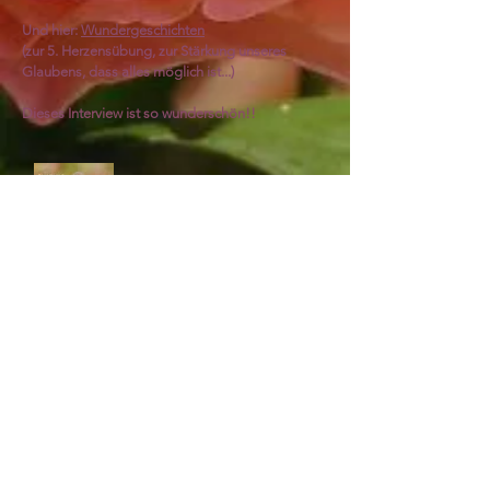
Und hier:
Wundergeschichten
(zur 5. Herzensübung, zur Stärkung unseres
Glaubens, dass alles möglich ist...)
Dieses Interview ist so wunderschön!!
jetzt bestellen
Kurse zum Buch