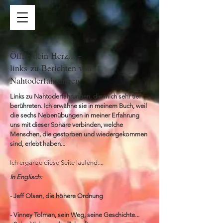
Öffne dein Herz... -
links
zu Berichten von
Nahtoderfahrungen
Links zu Nahtoderfahrungen, die mich sehr tief
berühreten. Ich erwähne sie in meinem Buch, weil
die sechs Nebenübungen in meiner Erfahrung
uns mit dieser Sphäre verbinden, welche
Menschen, die gestorben und wiedergekommen
sind, erlebt haben...
Ich ergänze diese Seite laufend....
In Englisch:
- Jeff Olsen, die höhere Ordnung
- Vinney Tolman, sein Weg, seine Geschichte...