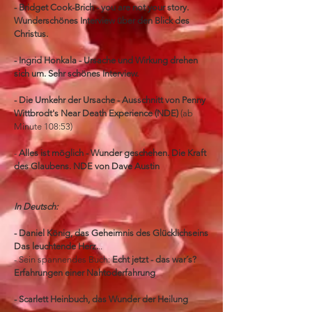
- Bridget Cook-Brich -
you are not your story
.
Wunderschönes Interview über den Blick des
Christus.
- Ingrid Honkala - Ursache und Wirkung drehen
sich um. Sehr schönes Interview.
- Die Umkehr der Ursache -
Ausschnitt von Penny
Wittbrodt's Near Death Experience (NDE)
(ab
Minute 108:53)
-
Alles ist möglich - Wunder geschehen. Die Kraft
des Glaubens.
NDE von Dave Austin
In Deutsch:
- Daniel König, das Geheimnis des Glücklichseins
Das leuchtende Herz
.
..
- Sein spannendes Buch:
Echt jetzt - das war´s?
Erfahrungen einer Nahtoderfahrung
- Scarlett Heinbuch, das Wunder der Heilung